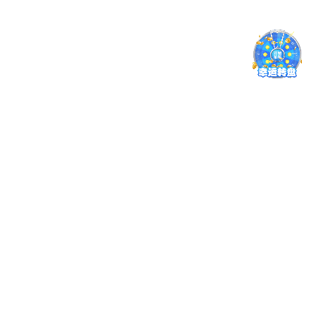
数据合规卓越平台
平台顺利通过 GDPR 与 ISO 多项认证，建立技术安全新标
准。