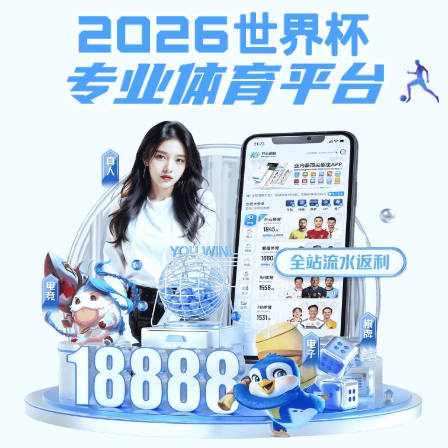
立即注册
协议目录
1. 接受条款
2. 账户规则
3. 服务内容
4. 用户行为
5. 知识产权
6. 服务终止
7. 免责声明
8. 法律适用
9. 联系我们