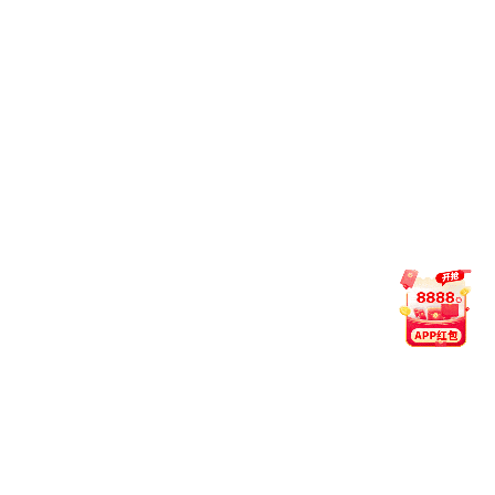
全站部署SSL/TLS协议，实现数据在传输过程中的有效保
护。
隐私隔离机制
用户数据与后台管理隔离存储，提升敏感信息安全等级。
数据分层备份
结合博鱼体育(中国)官方网站部署逻辑，建立多地备份体
系，降低意外风险。